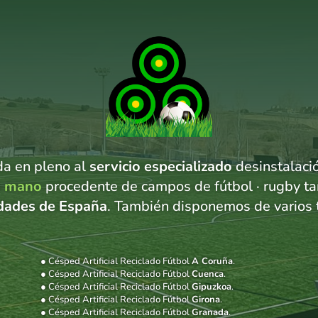
a en pleno al
servicio especializado
desinstalació
da mano
procedente de campos de fútbol · rugby t
udades de España
. También disponemos de varios 
● Césped Artificial Reciclado Fútbol
A Coruña
.
● Césped Artificial Reciclado Fútbol
Cuenca
.
● Césped Artificial Reciclado Fútbol
Gipuzkoa
.
● Césped Artificial Reciclado Fútbol
Girona
.
● Césped Artificial Reciclado Fútbol
Granada
.