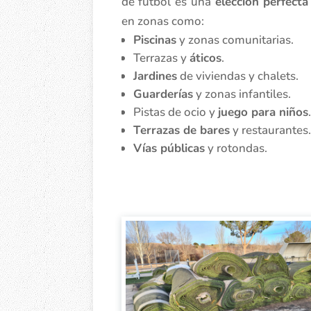
de fútbol es una
elección perfecta
en zonas como:
Piscinas
y zonas comunitarias.
Terrazas y
áticos
.
Jardines
de viviendas y chalets.
Guarderías
y zonas infantiles.
Pistas de ocio y
juego para niños
.
Terrazas de bares
y restaurantes.
Vías públicas
y rotondas.