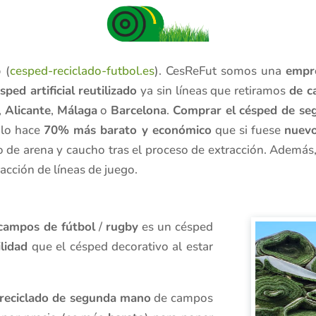
b
(
cesped-reciclado-futbol.es
). CesReFut somos una
empr
sped artificial reutilizado
ya sin líneas que retiramos
de c
,
Alicante
,
Málaga
o
Barcelona
.
Comprar el césped de s
lo hace
70% más barato y económico
que si fuese
nuevo
o de arena y caucho tras el proceso de extracción. Además, 
cción de líneas de juego.
 campos de fútbol
/
rugby
es un césped
lidad
que el césped decorativo al estar
l reciclado de segunda mano
de campos