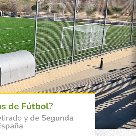
s de Fútbol
?
etirado y
de Segunda
España
.