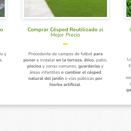
no
Comprar Césped Reutilizado
al
Mejor Precio
▬
do y
Procedente de campos de futbol
para
L
o
,
poner
e instalar
en la terraza, ático
, patio,
c
,
piscina
y zonas comunes,
guarderías
y
áreas infantiles
o cambiar el césped
re
natural del jardín
o vías públicas
por
hierba artificial
.
ga