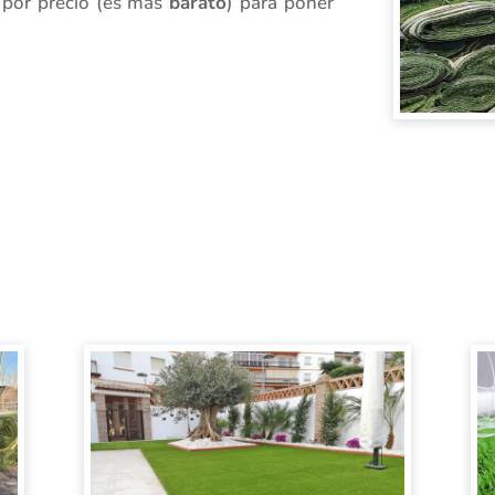
por precio (es más
barato
) para poner