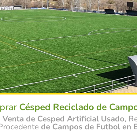
prar
Césped Reciclado de Campo
a
Venta de Cesped Artificial Usado
, R
Procedente
de Campos de Futbol
en 