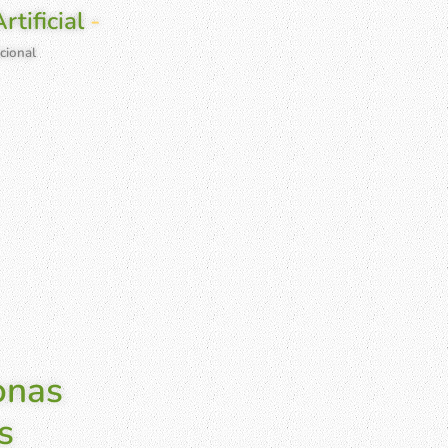
tificial
-
cional
ortivo