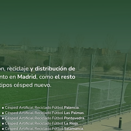
n, reciclaje
y distribución de
anto en
Madrid
, como
el resto
tipos césped nuevo.
● Césped Artificial Reciclado Fútbol
Palencia
.
● Césped Artificial Reciclado Fútbol
Las Palmas
.
● Césped Artificial Reciclado Fútbol
Pontevedra
.
● Césped Artificial Reciclado Fútbol
La Rioja
.
● Césped Artificial Reciclado Fútbol
Salamanca
.